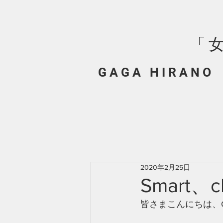
「
G A G A H I R A N O
2020年2月25日
Smart、
皆さまこんにちは、G