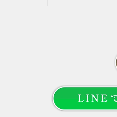
目が目立つ、ボリュームが減った
と感じていませんか？女性ホルモ
ンだけではない7つの原因と、セ
ルフケア、病院へ相談したい症状
を分かりやすく解説します。 --- #
「更年期だから仕方がない」と諦
めていませんか？ 40代になって
から、 「髪を結んだときの束が
細くなった」 「以前より