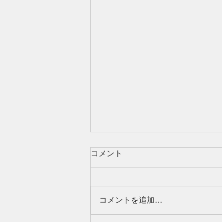
【40代女性】女性ホルモンだ
コメント
けではない｜髪が細くなる7
つの原因と見直したい習慣
タイトル 40代女性の髪が細くな
る7つの原因｜女性ホルモン以外
コメントを追加…
の薄毛・ボリューム低下対策 40
代になって髪が細くなった、分け