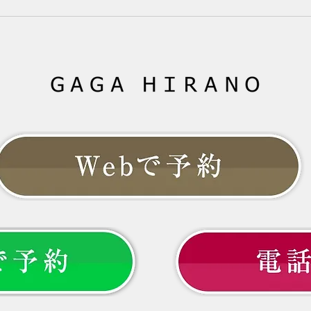
ボリュームが減ったと感じていま
は、
せんか？女性ホルモンと髪の関
るこ
係、更年期に起こりやすい変化、
て、
今日からできる対策を分かりやす
ない
く解説します。 --- # 「40代にな
こと
ってから、髪質が変わった気がす
は、
る」 以前と同じシャンプーを使
向き
い、同じように髪を乾かしている
か。
のに、なぜか髪型が決まらない。
より
いう