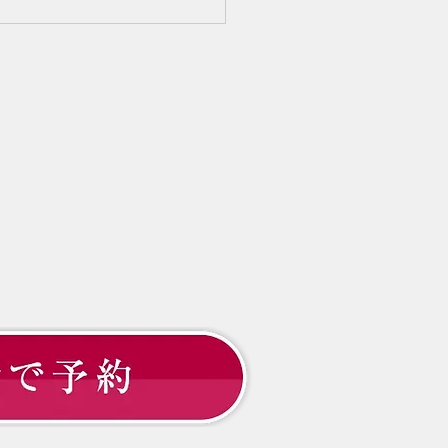
決してあなただけに起きてい
とではありません。 そし
その理由は「年齢だから仕方
」の一言では片付けられない
もお伝えしてきました。 で
これから先、どのように髪と
合っていけば良いのでしょう
 大切なのは「増やすこと」
「守ること」 髪のお悩みと
と、「髪を