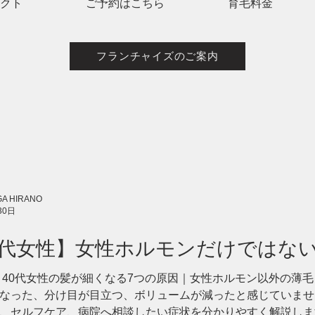
レクト
ご予約はこちら
育毛料金
フランチャイズのご案内
A HIRANO
30日
0代女性】女性ホルモンだけではな
因と見直したい習慣
 40代女性の髪が細くなる7つの原因｜女性ホルモン以外の薄毛
なった、分け目が目立つ、ボリュームが減ったと感じていませ
、セルフケア、病院へ相談したい症状を分かりやすく解説します。 