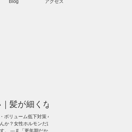
Blog
アクセス
い｜髪が細くなる7つ
・ボリューム低下対策 40代になって
んか？女性ホルモンだけではない7つ
--- # 「更年期だから仕方がな