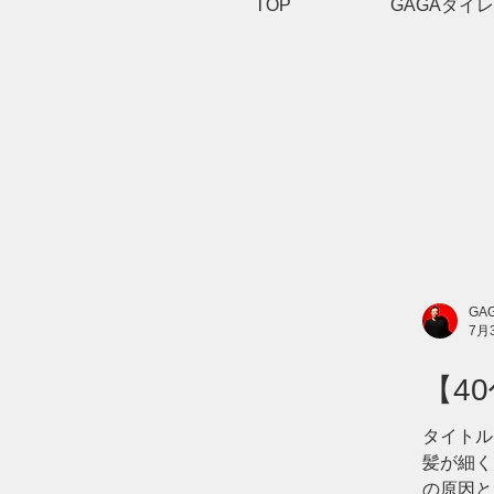
TOP
GAGAダイ
GAG
7月
【4
の原
タイトル
髪が細く
の原因と