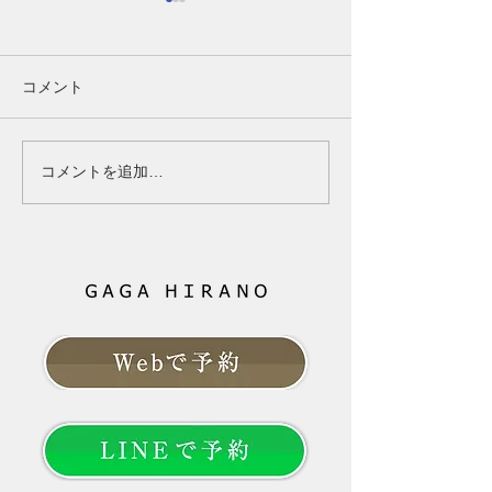
【40代女性】女性ホルモ
第1講-1（Part
ンの変化は髪にどう関係
齢であきらめる
する？更年期と薄毛の基
はなく、「未来
40代女性の髪と女性ホルモン
ここまで読んでく
コメント
礎知識
育てるもの」
の関係｜更年期に髪が細くな
なたは、もしかす
る原因と対策 40代になって
心されたかもしれ
髪が細くなった、分け目が目
「ボリュームが減
コメントを追加…
立つ、トップのボリュームが
る」 その変化は
減ったと感じていませんか？
ただけに起きてい
女性ホルモンと髪の関係、更
ありません。 そ
年期に起こりやすい変化、今
由は「年齢だから
日からできる対策を分かりや
の一言では片付け
すく解説します。 --- # 「40
ともお伝えしてき
代になってから、髪質が変わ
は、これから先、
った気がする」 以前と同じシ
髪と向き合ってい
ャンプーを使い、同じように
でしょうか。 大
髪を乾かしているのに、なぜ
やすこと」より「
か髪型が決まらない。
髪のお悩みという