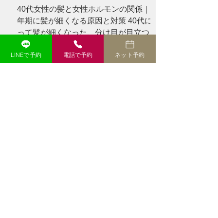
40代女性の髪と女性ホルモンの関係｜更
年期に髪が細くなる原因と対策 40代にな
って髪が細くなった、分け目が目立つ、
トップのボリュームが減ったと感じてい
LINEで予約
電話で予約
ネット予約
ませんか？女性ホルモンと髪の関係、更
年期に起こりやすい変化、今日からでき
る対策を分かりやすく解説します。 --- #
「40代になってから、髪質が変わった気
がする」 以前と同じシャンプーを使い、
同じように髪を乾かしているのに、なぜ
か髪型が決まらない。 朝はふんわりさせ
たはずなのに、昼頃にはトップがぺたん
としてしまう。 鏡を見ると、以前より分
け目が広く見える。 髪を結んだときの束
も、少し細くなった気がする。 このよう
な変化を感じると、 **「女性ホルモンが
減ったから？」** **「更年期のせいで薄
毛になったの？」** と不安になる方も多