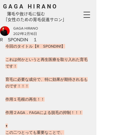
G A G A H I R A N O
​ 薄毛や抜け毛に悩む
「女性のための育毛促進サロン」
GAGA HIRANO
2021年2月16日
R SPONDIN １
今回のタイトル【R　SPONDIN1】
これは何かというと再生医療を取り入れた育毛
です！
育毛に必要な成分で、特に効果が期待されるも
のです！！！
作用１毛根の再生！！
作用２AGA．FAGAによる脱毛の抑制！！！
↑
この二つとっても重要なことで、