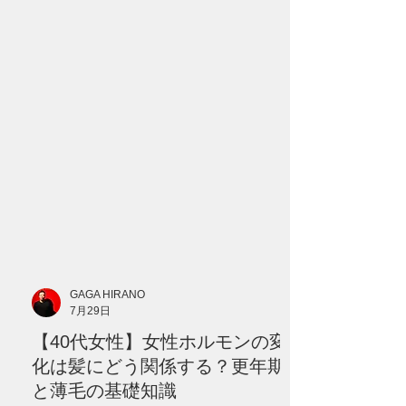
院へ相談したい症状を分かりやすく解説
します。 --- # 「更年期だから仕方がな
い」と諦めていませんか？ 40代になって
から、 「髪を結んだときの束が細くなっ
た」 「以前より分け目が目立つ」 「トッ
プにボリュームが出ない」 「髪がやわら
かくなり、ハリやコシがなくなった」 と
感じる方は少なくありません。 こうした
変化が現れると、多くの方が最初に思い
浮かべるのが、女性ホルモンの減少で
す。 確かに、40代以降は女性ホルモンの
分泌が大きく変化する時期です。 しか
し、髪が細くなる原因を、 **「年齢だか
GAGA HIRANO
ら」** **「更年期だから」** という一つ
7月29日
の理由だけで説明することはできませ
【40代女性】女性ホルモンの変
ん。 髪の状態には、 * 遺伝的な体質 * 毛
髪サイクル * 食生活 * 睡眠 * ストレス * 頭
化は髪にどう関係する？更年期
皮環境 * ヘアカラーや熱 * 病気や服薬 な
と薄毛の基礎知識
ど、さまざ