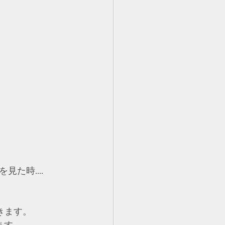
た時....
きます。