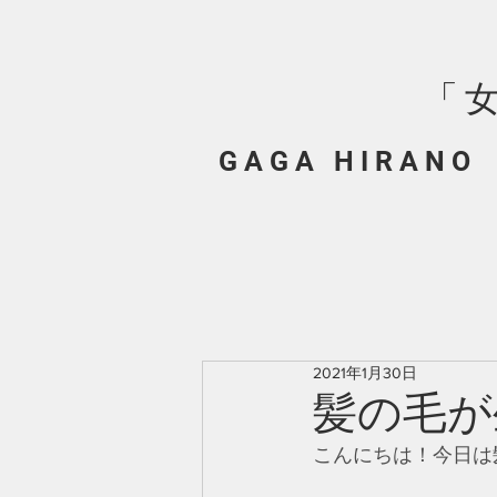
「
G A G A H I R A N O
2021年1月30日
髪の毛が
こんにちは！今日は