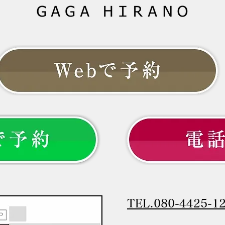
く解説します。 --- # 「40代にな
こと
ってから、髪質が変わった気がす
は、
る」 以前と同じシャンプーを使
向き
い、同じように髪を乾かしている
か。
のに、なぜか髪型が決まらない。
より
いう
TEL.080-4425-1