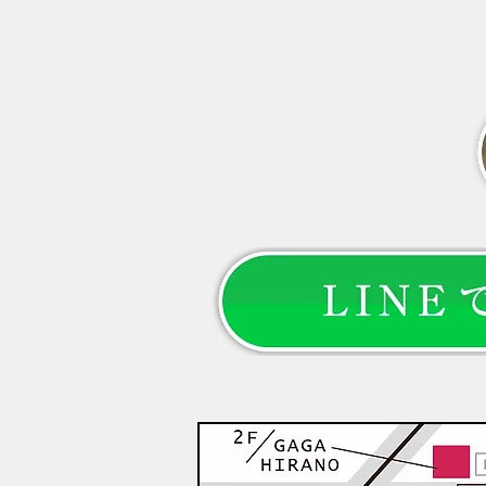
を分かりやすく解説します。 --- #
「更年期だから仕方がない」と諦
めていませんか？ 40代になって
から、 「髪を結んだときの束が
細くなった」 「以前より