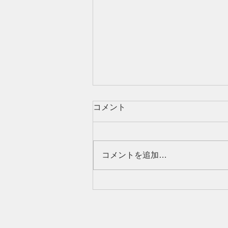
【40代女性】女性ホルモンだ
コメント
けではない｜髪が細くなる7
つの原因と見直したい習慣
タイトル 40代女性の髪が細くな
る7つの原因｜女性ホルモン以外
コメントを追加…
の薄毛・ボリューム低下対策 40
代になって髪が細くなった、分け
目が目立つ、ボリュームが減った
と感じていませんか？女性ホルモ
ンだけではない7つの原因と、セ
ルフケア、病院へ相談したい症状