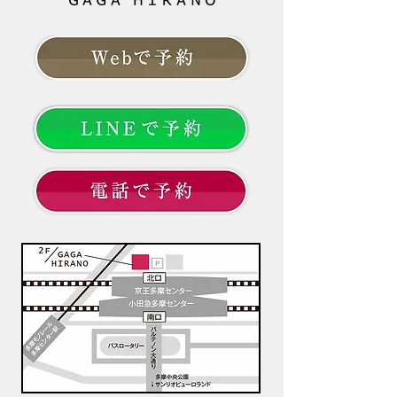
日からできる対策を分かりや
の一言では片付け
すく解説します。 --- # 「40
ともお伝えしてき
代になってから、髪質が変わ
は、これから先、
った気がする」 以前と同じシ
髪と向き合ってい
ャンプーを使い、同じように
でしょうか。 大
髪を乾かしているのに、なぜ
やすこと」より「
か髪型が決まらない。
髪のお悩みという