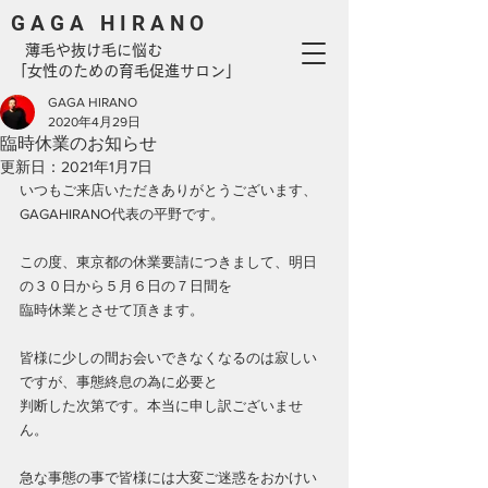
G A G A H I R A N O
​ 薄毛や抜け毛に悩む
「女性のための育毛促進サロン」
GAGA HIRANO
2020年4月29日
臨時休業のお知らせ
更新日：
2021年1月7日
いつもご来店いただきありがとうございます、
GAGAHIRANO代表の平野です。
この度、東京都の休業要請につきまして、明日
の３０日から５月６日の７日間を
臨時休業とさせて頂きます。
皆様に少しの間お会いできなくなるのは寂しい
ですが、事態終息の為に必要と
判断した次第です。本当に申し訳ございませ
ん。
急な事態の事で皆様には大変ご迷惑をおかけい