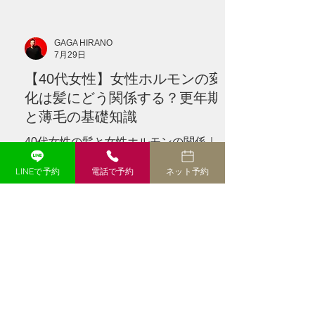
分泌が大きく変化する時期です。 しか
し、髪が細くなる原因を、 **「年齢だか
GAGA HIRANO
ら」** **「更年期だから」** という一つ
7月29日
の理由だけで説明することはできませ
【40代女性】女性ホルモンの変
ん。 髪の状態には、 * 遺伝的な体質 * 毛
髪サイクル * 食生活 * 睡眠 * ストレス * 頭
化は髪にどう関係する？更年期
皮環境 * ヘアカラーや熱 * 病気や服薬 な
と薄毛の基礎知識
ど、さまざ
40代女性の髪と女性ホルモンの関係｜更
年期に髪が細くなる原因と対策 40代にな
LINEで予約
電話で予約
ネット予約
って髪が細くなった、分け目が目立つ、
トップのボリュームが減ったと感じてい
ませんか？女性ホルモンと髪の関係、更
年期に起こりやすい変化、今日からでき
る対策を分かりやすく解説します。 --- #
「40代になってから、髪質が変わった気
がする」 以前と同じシャンプーを使い、
同じように髪を乾かしているのに、なぜ
か髪型が決まらない。 朝はふんわりさせ