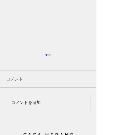
【40代女性】女性ホルモ
第1講-1（Part
ンの変化は髪にどう関係
齢であきらめる
する？更年期と薄毛の基
はなく、「未来
40代女性の髪と女性ホルモン
ここまで読んでく
コメント
礎知識
育てるもの」
の関係｜更年期に髪が細くな
なたは、もしかす
る原因と対策 40代になって
心されたかもしれ
髪が細くなった、分け目が目
「ボリュームが減
コメントを追加…
立つ、トップのボリュームが
る」 その変化は
減ったと感じていませんか？
ただけに起きてい
女性ホルモンと髪の関係、更
ありません。 そ
年期に起こりやすい変化、今
由は「年齢だから