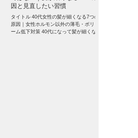
因と見直したい習慣
タイトル 40代女性の髪が細くなる7つの
原因｜女性ホルモン以外の薄毛・ボリュ
ーム低下対策 40代になって髪が細くなっ
た、分け目が目立つ、ボリュームが減っ
たと感じていませんか？女性ホルモンだ
けではない7つの原因と、セルフケア、病
院へ相談したい症状を分かりやすく解説
します。 --- # 「更年期だから仕方がな
い」と諦めていませんか？ 40代になって
から、 「髪を結んだときの束が細くなっ
た」 「以前より分け目が目立つ」 「トッ
プにボリュームが出ない」 「髪がやわら
かくなり、ハリやコシがなくなった」 と
感じる方は少なくありません。 こうした
変化が現れると、多くの方が最初に思い
浮かべるのが、女性ホルモンの減少で
す。 確かに、40代以降は女性ホルモンの