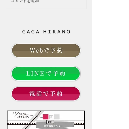
コメントを追加…
立つ、トップのボリュームが
る」 その変化は
減ったと感じていませんか？
ただけに起きてい
女性ホルモンと髪の関係、更
ありません。 そ
年期に起こりやすい変化、今
由は「年齢だから
日からできる対策を分かりや
の一言では片付け
すく解説します。 --- # 「40
ともお伝えしてき
代になってから、髪質が変わ
は、これから先、
った気がする」 以前と同じシ
髪と向き合ってい
ャンプーを使い、同じように
でしょうか。 大
髪を乾かしているのに、なぜ
やすこと」より「
か髪型が決まらない。
髪のお悩みという