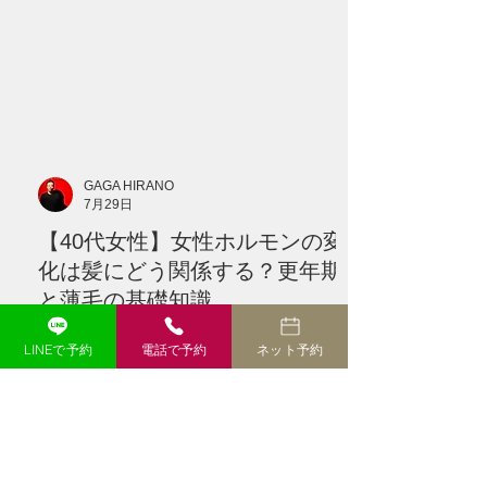
かくなり、ハリやコシがなくなった」 と
感じる方は少なくありません。 こうした
変化が現れると、多くの方が最初に思い
浮かべるのが、女性ホルモンの減少で
す。 確かに、40代以降は女性ホルモンの
分泌が大きく変化する時期です。 しか
し、髪が細くなる原因を、 **「年齢だか
GAGA HIRANO
ら」** **「更年期だから」** という一つ
7月29日
の理由だけで説明することはできませ
【40代女性】女性ホルモンの変
ん。 髪の状態には、 * 遺伝的な体質 * 毛
髪サイクル * 食生活 * 睡眠 * ストレス * 頭
化は髪にどう関係する？更年期
皮環境 * ヘアカラーや熱 * 病気や服薬 な
と薄毛の基礎知識
ど、さまざ
40代女性の髪と女性ホルモンの関係｜更
LINEで予約
電話で予約
ネット予約
年期に髪が細くなる原因と対策 40代にな
って髪が細くなった、分け目が目立つ、
トップのボリュームが減ったと感じてい
ませんか？女性ホルモンと髪の関係、更
年期に起こりやすい変化、今日からでき