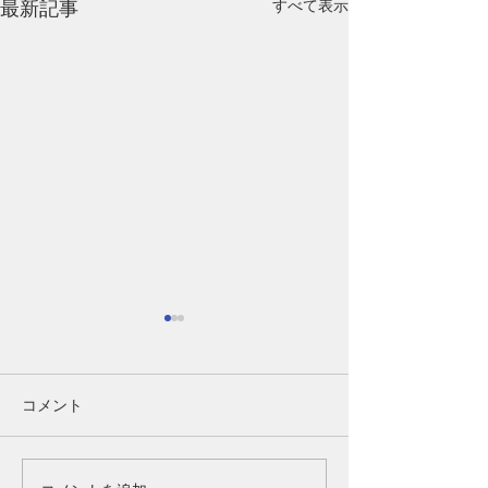
すべて表示
最新記事
【40代女性】女性ホルモ
第1講-1（Part
ンの変化は髪にどう関係
齢であきらめる
する？更年期と薄毛の基
はなく、「未来
40代女性の髪と女性ホルモン
ここまで読んでく
コメント
礎知識
育てるもの」
の関係｜更年期に髪が細くな
なたは、もしかす
る原因と対策 40代になって
心されたかもしれ
髪が細くなった、分け目が目
「ボリュームが減