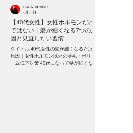
GAGA HIRANO
7月30日
【40代女性】女性ホルモンだけ
ではない｜髪が細くなる7つの原
因と見直したい習慣
タイトル 40代女性の髪が細くなる7つの
原因｜女性ホルモン以外の薄毛・ボリュ
ーム低下対策 40代になって髪が細くなっ
た、分け目が目立つ、ボリュームが減っ
たと感じていませんか？女性ホルモンだ
けではない7つの原因と、セルフケア、病
院へ相談したい症状を分かりやすく解説
します。 --- # 「更年期だから仕方がな
い」と諦めていませんか？ 40代になって
から、 「髪を結んだときの束が細くなっ
た」 「以前より分け目が目立つ」 「トッ
プにボリュームが出ない」 「髪がやわら