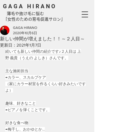
G A G A H I R A N O
​ 薄毛や抜け毛に悩む
「女性のための育毛促進サロン」
GAGA HIRANO
2020年10月6日
新しい仲間が増えました！！～２人目～
更新日：
2021年1月7日
続いても新しい仲間の紹介です♪２人目は 上
野 義貴（うえの よしき）さんです。
主な施術担当
→カラー、スカルプケア
（家にカラー材室を作るくらい好きみたいです
よ）
趣味、好きなこと
→ピアノを弾くことです。
好きな食べ物
→梅干し、おかゆとか...