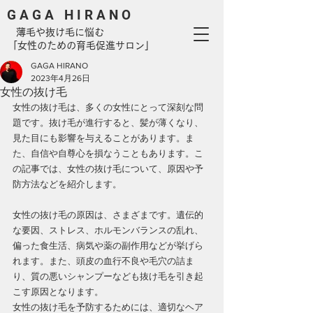
G A G A H I R A N O
​ 薄毛や抜け毛に悩む
「女性のための育毛促進サロン」
GAGA HIRANO
2023年4月26日
女性の抜け毛
女性の抜け毛は、多くの女性にとって深刻な問
題です。抜け毛が進行すると、髪が薄くなり、
見た目にも影響を与えることがあります。ま
た、自信や自尊心を損なうこともあります。こ
の記事では、女性の抜け毛について、原因や予
防方法などを紹介します。
女性の抜け毛の原因は、さまざまです。遺伝的
な要因、ストレス、ホルモンバランスの乱れ、
偏った食生活、病気や薬の副作用などが挙げら
れます。また、頭皮の血行不良や毛穴の詰ま
り、質の悪いシャンプーなども抜け毛を引き起
こす原因となります。
女性の抜け毛を予防するためには、適切なヘア