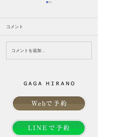
【40代女性】女性ホルモ
第1講-1（Part
ンの変化は髪にどう関係
齢であきらめる
する？更年期と薄毛の基
はなく、「未来
40代女性の髪と女性ホルモン
ここまで読んでく
コメント
礎知識
育てるもの」
の関係｜更年期に髪が細くな
なたは、もしかす
る原因と対策 40代になって
心されたかもしれ
髪が細くなった、分け目が目
「ボリュームが減
コメントを追加…
立つ、トップのボリュームが
る」 その変化は
減ったと感じていませんか？
ただけに起きてい
女性ホルモンと髪の関係、更
ありません。 そ
年期に起こりやすい変化、今
由は「年齢だから
日からできる対策を分かりや
の一言では片付け
すく解説します。 --- # 「40
ともお伝えしてき
代になってから、髪質が変わ
は、これから先、
った気がする」 以前と同じシ
髪と向き合ってい
ャンプーを使い、同じように
でしょうか。 大
髪を乾かしているのに、なぜ
やすこと」より「
か髪型が決まらない。
髪のお悩みという