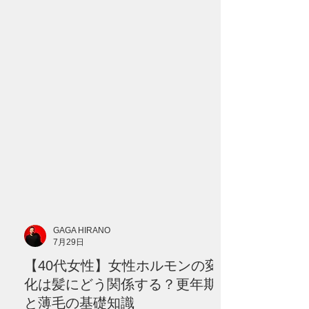
院へ相談したい症状を分かりやすく解説
します。 --- # 「更年期だから仕方がな
い」と諦めていませんか？ 40代になって
から、 「髪を結んだときの束が細くなっ
た」 「以前より分け目が目立つ」 「トッ
プにボリュームが出ない」 「髪がやわら
かくなり、ハリやコシがなくなった」 と
感じる方は少なくありません。 こうした
変化が現れると、多くの方が最初に思い
浮かべるのが、女性ホルモンの減少で
す。 確かに、40代以降は女性ホルモンの
分泌が大きく変化する時期です。 しか
し、髪が細くなる原因を、 **「年齢だか
GAGA HIRANO
ら」** **「更年期だから」** という一つ
7月29日
の理由だけで説明することはできませ
【40代女性】女性ホルモンの変
ん。 髪の状態には、 * 遺伝的な体質 * 毛
髪サイクル * 食生活 * 睡眠 * ストレス * 頭
化は髪にどう関係する？更年期
皮環境 * ヘアカラーや熱 * 病気や服薬 な
と薄毛の基礎知識