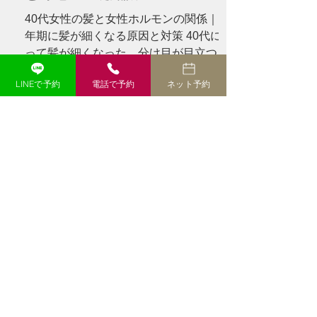
ど、さまざ
40代女性の髪と女性ホルモンの関係｜更
年期に髪が細くなる原因と対策 40代にな
って髪が細くなった、分け目が目立つ、
トップのボリュームが減ったと感じてい
LINEで予約
電話で予約
ネット予約
ませんか？女性ホルモンと髪の関係、更
年期に起こりやすい変化、今日からでき
る対策を分かりやすく解説します。 --- #
「40代になってから、髪質が変わった気
がする」 以前と同じシャンプーを使い、
同じように髪を乾かしているのに、なぜ
か髪型が決まらない。 朝はふんわりさせ
たはずなのに、昼頃にはトップがぺたん
としてしまう。 鏡を見ると、以前より分
け目が広く見える。 髪を結んだときの束
も、少し細くなった気がする。 このよう
な変化を感じると、 **「女性ホルモンが
減ったから？」** **「更年期のせいで薄
毛になったの？」** と不安になる方も多