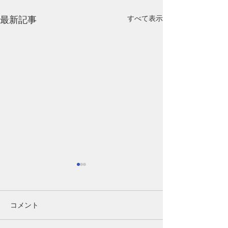
すべて表示
最新記事
【40代女性】女性ホルモ
第1講-1（Part
ンの変化は髪にどう関係
齢であきらめる
する？更年期と薄毛の基
はなく、「未来
40代女性の髪と女性ホルモン
ここまで読んでく
コメント
礎知識
育てるもの」
の関係｜更年期に髪が細くな
なたは、もしかす