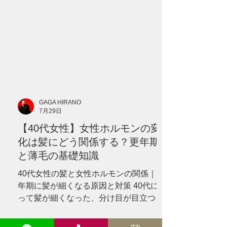
プにボリュームが出ない」 「髪がやわら
かくなり、ハリやコシがなくなった」 と
感じる方は少なくありません。 こうした
変化が現れると、多くの方が最初に思い
浮かべるのが、女性ホルモンの減少で
す。 確かに、40代以降は女性ホルモンの
分泌が大きく変化する時期です。 しか
し、髪が細くなる原因を、 **「年齢だか
GAGA HIRANO
ら」** **「更年期だから」** という一つ
7月29日
の理由だけで説明することはできませ
【40代女性】女性ホルモンの変
ん。 髪の状態には、 * 遺伝的な体質 * 毛
髪サイクル * 食生活 * 睡眠 * ストレス * 頭
化は髪にどう関係する？更年期
皮環境 * ヘアカラーや熱 * 病気や服薬 な
と薄毛の基礎知識
ど、さまざ
40代女性の髪と女性ホルモンの関係｜更
年期に髪が細くなる原因と対策 40代にな
って髪が細くなった、分け目が目立つ、
トップのボリュームが減ったと感じてい
ませんか？女性ホルモンと髪の関係、更