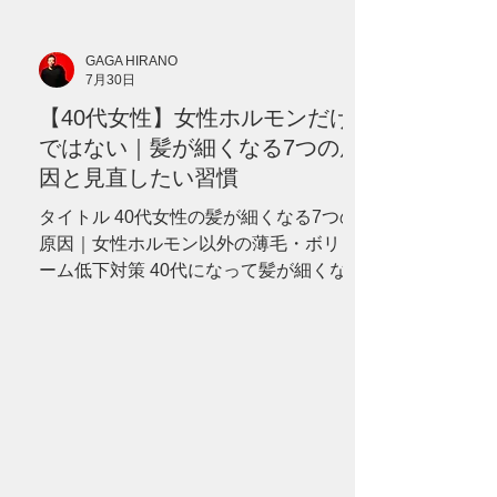
GAGA HIRANO
7月30日
【40代女性】女性ホルモンだけ
ではない｜髪が細くなる7つの原
因と見直したい習慣
タイトル 40代女性の髪が細くなる7つの
原因｜女性ホルモン以外の薄毛・ボリュ
ーム低下対策 40代になって髪が細くなっ
た、分け目が目立つ、ボリュームが減っ
たと感じていませんか？女性ホルモンだ
けではない7つの原因と、セルフケア、病
院へ相談したい症状を分かりやすく解説
します。 --- # 「更年期だから仕方がな
い」と諦めていませんか？ 40代になって
から、 「髪を結んだときの束が細くなっ
た」 「以前より分け目が目立つ」 「トッ