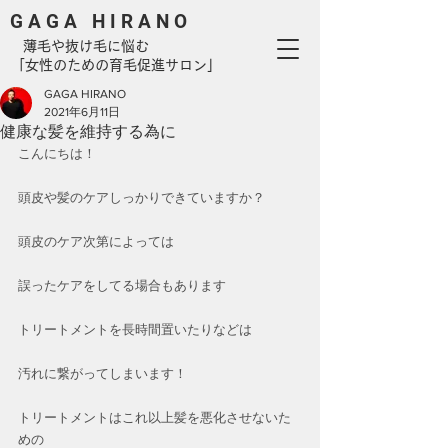
G A G A H I R A N O
​ 薄毛や抜け毛に悩む
「女性のための育毛促進サロン」
GAGA HIRANO
2021年6月11日
健康な髪を維持する為に
こんにちは！
頭皮や髪のケアしっかりできていますか？
頭皮のケア次第によっては
誤ったケアをしてる場合もあります
トリートメントを長時間置いたりなどは
汚れに繋がってしまいます！
トリートメントはこれ以上髪を悪化させないた
めの