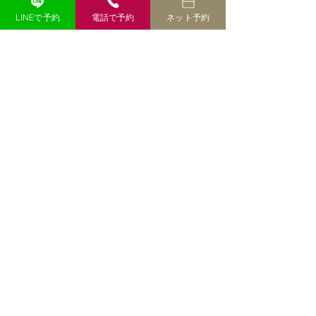
年期に起こりやすい変化、今日からでき
LINEで予約
電話で予約
ネット予約
る対策を分かりやすく解説します。 --- #
「40代になってから、髪質が変わった気
がする」 以前と同じシャンプーを使い、
同じように髪を乾かしているのに、なぜ
か髪型が決まらない。 朝はふんわりさせ
たはずなのに、昼頃にはトップがぺたん
としてしまう。 鏡を見ると、以前より分
け目が広く見える。 髪を結んだときの束
も、少し細くなった気がする。 このよう
な変化を感じると、 **「女性ホルモンが
減ったから？」** **「更年期のせいで薄
毛になったの？」** と不安になる方も多
いのではないでしょうか。 女性ホルモン
GAGA HIRANO
の変化は、40代以降の身体や髪を考える
7月28日
うえで無視できない要素の一つです。 し
第1講-1（Part3）「髪は年齢であ
かし、最初にお伝えしておきたい大切な
ことがあります。 それは、 **髪の変化
きらめるもの」ではなく、「未
を、女性ホルモンだけの問題として決め