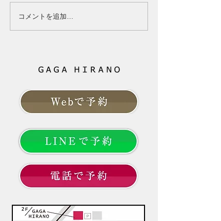
る原因と対策 40代になって
心されたかもしれ
髪が細くなった、分け目が目
「ボリュームが減
コメントを追加…
立つ、トップのボリュームが
る」 その変化は
減ったと感じていませんか？
ただけに起きてい
女性ホルモンと髪の関係、更
ありません。 そ
年期に起こりやすい変化、今
由は「年齢だから
日からできる対策を分かりや
の一言では片付け
すく解説します。 --- # 「40
ともお伝えしてき
代になってから、髪質が変わ
は、これから先、
った気がする」 以前と同じシ
髪と向き合ってい
ャンプーを使い、同じように
でしょうか。 大
髪を乾かしているのに、なぜ
やすこと」より「
か髪型が決まらない。
髪のお悩みという