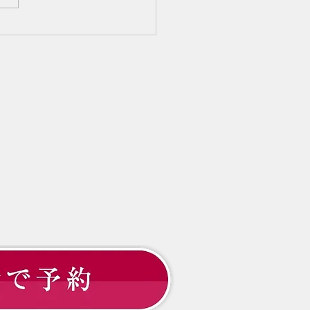
った気がする」 その変化
決してあなただけに起きてい
とではありません。 そし
その理由は「年齢だから仕方
」の一言では片付けられない
もお伝えしてきました。 で
これから先、どのように髪と
合っていけば良いのでしょう
 大切なのは「増やすこと」
「守ること」 髪のお悩みと
と、「髪を