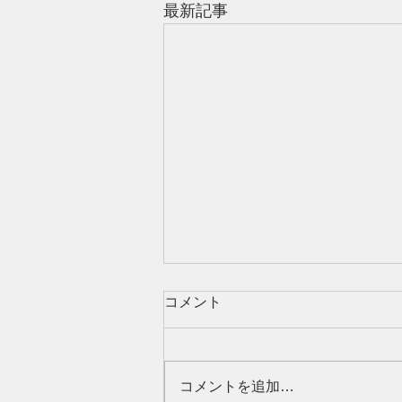
最新記事
【40代女性】女性ホルモンだ
コメント
けではない｜髪が細くなる7
つの原因と見直したい習慣
タイトル 40代女性の髪が細くな
る7つの原因｜女性ホルモン以外
コメントを追加…
の薄毛・ボリューム低下対策 40