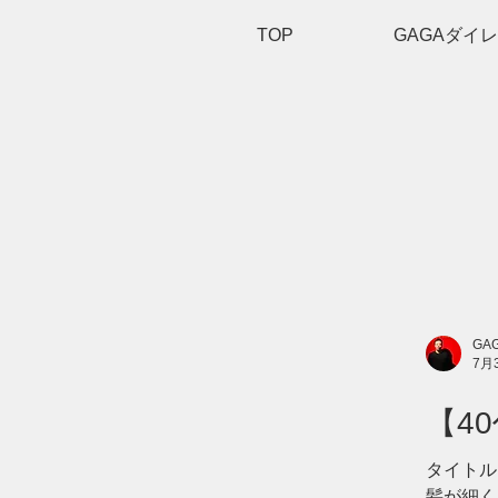
TOP
GAGAダイ
GAG
7月
【4
の原
タイトル
髪が細く