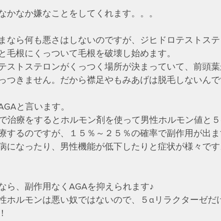
なかなか嫌なことをしてくれます。。。
まなら何も悪さはしないのですが、ジヒドロテストステ
と毛根にくっついて毛根を破壊し始めます。
テストステロンがくっつく場所が決まっていて、前頭葉
っつきません。だから襟足やもみあげは脱毛しないんで
AGAと言います。
関で治療をするとホルモン剤を使って男性ホルモン値と５
療するのですが、１５％～２５％の確率で副作用が出ま
病になったり、男性機能が低下したりと症状が様々です
なら、副作用なくAGAを抑えられます♪
性ホルモンは悪い奴ではないので、５αリラクターゼだ
！