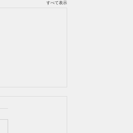
すべて表示
-1（Part3）「髪は年齢で
らめるもの」ではなく、
来のために育てるもの」
まで読んでくださったあなた
もしかすると少し安心された
しれません。 「ボリューム