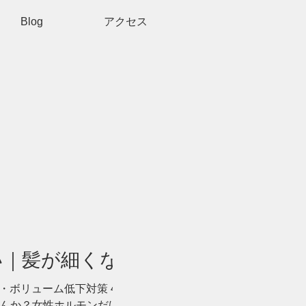
Blog
アクセス
い｜髪が細くなる7つ
・ボリューム低下対策 40代になって
んか？女性ホルモンだけではない7つ