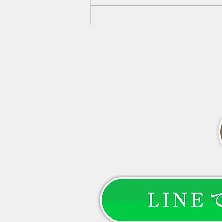
代になって髪が細くなった、分け
目が目立つ、ボリュームが減った
と感じていませんか？女性ホルモ
ンだけではない7つの原因と、セ
ルフケア、病院へ相談したい症状
を分かりやすく解説します。 --- #
「更年期だから仕方がない」と諦
めていませんか？ 40代になって
から、 「髪を結んだときの束が
細くなった」 「以前より