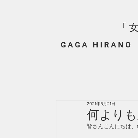
「
G A G A H I R A N O
2021年5月21日
何よりも
皆さんこんにちは、GA