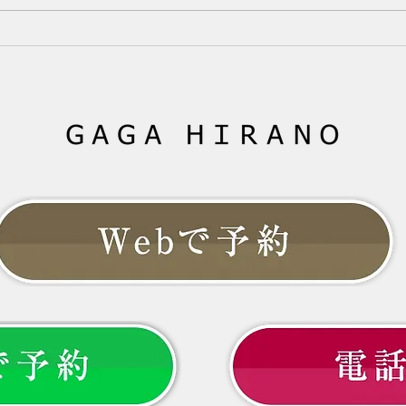
った、分け目が目立つ、トップの
が減
ボリュームが減ったと感じていま
は、
せんか？女性ホルモンと髪の関
るこ
係、更年期に起こりやすい変化、
て、
今日からできる対策を分かりやす
ない
く解説します。 --- # 「40代にな
こと
ってから、髪質が変わった気がす
は、
る」 以前と同じシャンプーを使
向き
い、同じように髪を乾かしている
か。
のに、なぜか髪型が決まらない。
より
いう