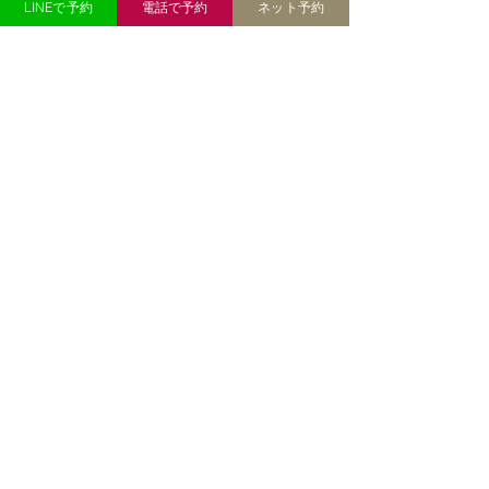
皮環境 * ヘアカラーや熱 * 病気や服薬 な
LINEで予約
電話で予約
ネット予約
と薄毛の基礎知識
ど、さまざ
40代女性の髪と女性ホルモンの関係｜更
年期に髪が細くなる原因と対策 40代にな
って髪が細くなった、分け目が目立つ、
トップのボリュームが減ったと感じてい
ませんか？女性ホルモンと髪の関係、更
年期に起こりやすい変化、今日からでき
る対策を分かりやすく解説します。 --- #
「40代になってから、髪質が変わった気
がする」 以前と同じシャンプーを使い、
同じように髪を乾かしているのに、なぜ
か髪型が決まらない。 朝はふんわりさせ
たはずなのに、昼頃にはトップがぺたん
としてしまう。 鏡を見ると、以前より分
け目が広く見える。 髪を結んだときの束
も、少し細くなった気がする。 このよう
な変化を感じると、 **「女性ホルモンが
減ったから？」** **「更年期のせいで薄