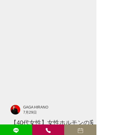
けではない7つの原因と、セルフケア、病
院へ相談したい症状を分かりやすく解説
します。 --- # 「更年期だから仕方がな
い」と諦めていませんか？ 40代になって
から、 「髪を結んだときの束が細くなっ
た」 「以前より分け目が目立つ」 「トッ
プにボリュームが出ない」 「髪がやわら
かくなり、ハリやコシがなくなった」 と
感じる方は少なくありません。 こうした
変化が現れると、多くの方が最初に思い
浮かべるのが、女性ホルモンの減少で
す。 確かに、40代以降は女性ホルモンの
分泌が大きく変化する時期です。 しか
し、髪が細くなる原因を、 **「年齢だか
GAGA HIRANO
ら」** **「更年期だから」** という一つ
7月29日
の理由だけで説明することはできませ
【40代女性】女性ホルモンの変
ん。 髪の状態には、 * 遺伝的な体質 * 毛
髪サイクル * 食生活 * 睡眠 * ストレス * 頭
化は髪にどう関係する？更年期