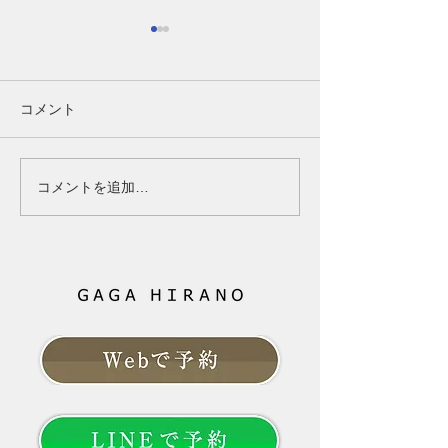
【40代女性】女性ホルモ
第1講-1（Part
ンの変化は髪にどう関係
齢であきらめる
する？更年期と薄毛の基
はなく、「未来
40代女性の髪と女性ホルモン
ここまで読んでく
コメント
礎知識
育てるもの」
の関係｜更年期に髪が細くな
なたは、もしかす
る原因と対策 40代になって
心されたかもしれ
髪が細くなった、分け目が目
「ボリュームが減
コメントを追加…
立つ、トップのボリュームが
る」 その変化は
減ったと感じていませんか？
ただけに起きてい
女性ホルモンと髪の関係、更
ありません。 そ
年期に起こりやすい変化、今
由は「年齢だから
日からできる対策を分かりや
の一言では片付け
すく解説します。 --- # 「40
ともお伝えしてき
代になってから、髪質が変わ
は、これから先、
った気がする」 以前と同じシ
髪と向き合ってい
ャンプーを使い、同じように
でしょうか。 大
髪を乾かしているのに、なぜ
やすこと」より「
か髪型が決まらない。
髪のお悩みという