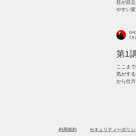
目が目立
やすい変
がする」
ふんわり
える。 
GAG
7月
減ったか
女性ホル
第1
お伝えし
けないこ
「未
ここまで
気がする
から仕方
向き合っ
「髪を増
ちは、少
肌も、シ
ます。 
日から始
利用規約
セキュリティーポリシ
の腹を使