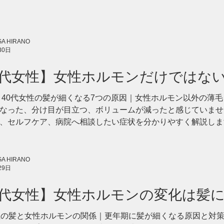
A HIRANO
30日
0代女性】女性ホルモンだけではな
因と見直したい習慣
 40代女性の髪が細くなる7つの原因｜女性ホルモン以外の薄毛
なった、分け目が目立つ、ボリュームが減ったと感じていませ
、セルフケア、病院へ相談したい症状を分かりやすく解説します。 
めていませんか？ 40代になってから、 「髪を結んだときの束
 「トップにボリュームが出ない」 「髪がやわらかくなり、ハ
ありません。 こうした変化が現れると、多くの方が最初に思
A HIRANO
29日
確かに、40代以降は女性ホルモンの分泌が大きく変化する時期
齢だから」** **「更年期だから」** という一つの理由だけで
0代女性】女性ホルモンの変化は髪
遺伝的な体質 * 毛髪サイクル * 食生活 * 睡眠 * ストレス * 頭皮環
ざ
薄毛の基礎知識
性の髪と女性ホルモンの関係｜更年期に髪が細くなる原因と対策