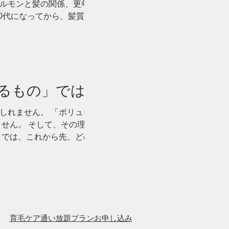
ルモンと髪の関係、更年期に起こり
「40代になってから、髪質が変わった気
に、なぜか髪型が決まらない。 朝は
鏡を見ると、以前より分け目が広く見
化を感じると、 **「女性ホルモンが
になる方も多いのではないでしょうか。
い要素の一つです。 しかし、最初に
らめるもの」ではなく、
、女性ホルモンだけの問題として決めつ
しれません。 「ボリュームが減った
せん。 そして、その理由は「年齢だ
 では、これから先、どのように髪と
守ること」 髪のお悩みというと、
持ちは自然なものです。 しかし私た
るだけ健やかな状態で長く保つこと。
アを続ける方が将来の状態は変わり
資を始めるタイミングなのです。 今
ではなく、頭皮を洗うイメージで。 指
育毛ケア通い放題プランお申し込み