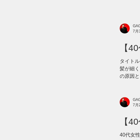
GAG
7月
【4
の原
タイトル
髪が細く
の原因と
い」と諦
目立つ」
は少なく
GAG
7月
です。 
**「年
【4
は、 * 
ど、さま
期と
40代女