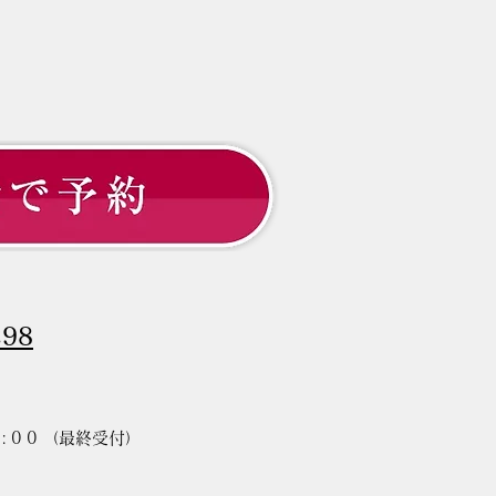
「守ること」 髪のお悩みと
と、「髪を
298
:00
（最終受付）