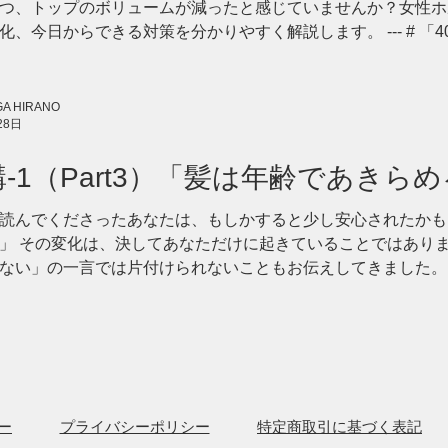
つ、トップのボリュームが減ったと感じていませんか？女性ホ
化、今日からできる対策を分かりやすく解説します。 --- # 
 以前と同じシャンプーを使い、同じように髪を乾かしているの
させたはずなのに、昼頃にはトップがぺたんとしてしまう。 
髪を結んだときの束も、少し細くなった気がする。 このような変
A HIRANO
28日
ら？」** **「更年期のせいで薄毛になったの？」** と不安
モンの変化は、40代以降の身体や髪を考えるうえで無視できな
講-1（Part3）「髪は年齢であき
ておきたい大切なことがあります。 それは、 **髪の変化を
と。** 髪の太さやボリューム、抜
来のために育てるもの」
読んでくださったあなたは、もしかすると少し安心されたかも
」 その変化は、決してあなただけに起きていることではありま
ない」の一言では片付けられないこともお伝えしてきました。
ていけば良いのでしょうか。 大切なのは「増やすこと」より「
やしたい」という言葉をよく耳にします。 もちろん、そのお気
し違う視点を大切にしています。 それは、 今ある髪を、でき
ワが深くなってから慌ててケアを始めるより、毎日のスキンケ
髪も同じです。 「まだ大丈夫」と思える今こそが、未来への投
められる5つの習慣 1. 頭皮までしっかり洗う シャンプーは髪
ー
プライバシーポリシー
特定商取引に基づく表記
い、やさしくマッサージするように洗いましょう。 2.