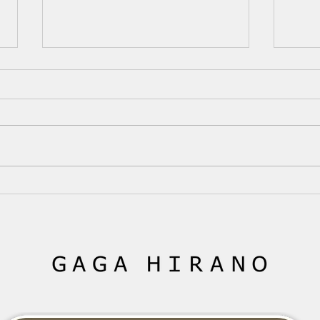
【40代女性】女性ホルモンの
第1講
変化は髪にどう関係する？更
あき
年期と薄毛の基礎知識
「未
40代女性の髪と女性ホルモンの
ここ
関係｜更年期に髪が細くなる原因
は、
と対策 40代になって髪が細くな
かも
った、分け目が目立つ、トップの
が減
ボリュームが減ったと感じていま
は、
せんか？女性ホルモンと髪の関
るこ
係、更年期に起こりやすい変化、
て、
今日からできる対策を分かりやす
ない
く解説します。 --- # 「40代にな
こと
ってから、髪質が変わった気がす
は、
る」 以前と同じシャンプーを使
向き
い、同じように髪を乾かしている
か。