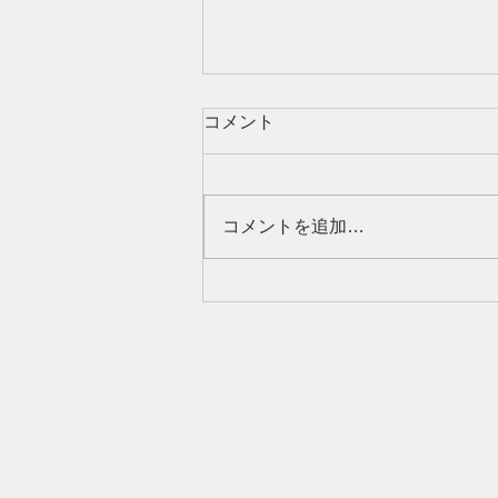
【40代女性】女性ホルモンだ
コメント
けではない｜髪が細くなる7
つの原因と見直したい習慣
タイトル 40代女性の髪が細くな
る7つの原因｜女性ホルモン以外
コメントを追加…
の薄毛・ボリューム低下対策 40
代になって髪が細くなった、分け
目が目立つ、ボリュームが減った
と感じていませんか？女性ホルモ
ンだけではない7つの原因と、セ
ルフケア、病院へ相談したい症状
を分かりやすく解説します。 --- #
「更年期だから仕方がない」と諦
めていませんか？ 40代になって
から、 「髪を結んだときの束が