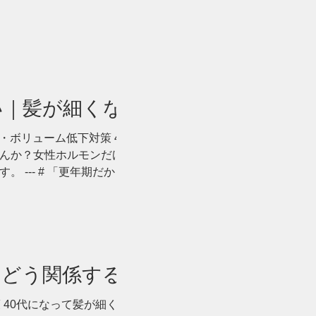
い｜髪が細くなる7つ
・ボリューム低下対策 40代になって
んか？女性ホルモンだけではない7つ
--- # 「更年期だから仕方がな
が細くなった」 「以前より分け目が
リやコシがなくなった」 と感じる方
い浮かべるのが、女性ホルモンの減少
です。 しかし、髪が細くなる原因を、
説明することはできません。 髪の状態に
にどう関係する？更年
境 * ヘアカラーや熱 * 病気や服薬 な
 40代になって髪が細くなった、分け