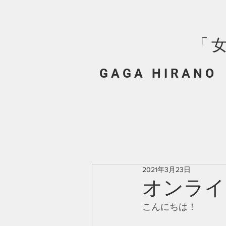
「
G A G A H I R A N O
2021年3月23日
オンライ
こんにちは！