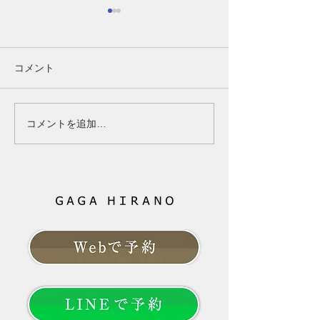
【40代女性】女性ホルモ
第1講-1（Part
ンの変化は髪にどう関係
齢であきらめる
する？更年期と薄毛の基
はなく、「未来
40代女性の髪と女性ホルモン
ここまで読んでく
コメント
礎知識
育てるもの」
の関係｜更年期に髪が細くな
なたは、もしかす
る原因と対策 40代になって
心されたかもしれ
髪が細くなった、分け目が目
「ボリュームが減
コメントを追加…
立つ、トップのボリュームが
る」 その変化は
減ったと感じていませんか？
ただけに起きてい
女性ホルモンと髪の関係、更
ありません。 そ
年期に起こりやすい変化、今
由は「年齢だから
日からできる対策を分かりや
の一言では片付け
すく解説します。 --- # 「40
ともお伝えしてき
代になってから、髪質が変わ
は、これから先、
った気がする」 以前と同じシ
髪と向き合ってい
ャンプーを使い、同じように
でしょうか。 大
髪を乾かしているのに、なぜ
やすこと」より「
か髪型が決まらない。
髪のお悩みという