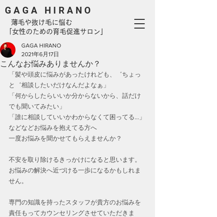
G A G A H I R A N O
​ 薄毛や抜け毛に悩む
「女性のための育毛促進サロン」
GAGA HIRANO
2021年6月17日
こんなお悩みありませんか？
「髪や頭皮に悩みがあったけれども、゛ちょっ
と゛相談したいだけなんだよなぁ」
「何からしたらいいか分からないから、話だけ
でも聞いてみたい」
「誰に相談していいかわからなくて困ってる...」
などなどお悩みを抱えてる方へ
一度お悩みを聞かせてもらえませんか？
不安を取り除けるきっかけになると思います。
お悩みの解決へ近づける一歩になるかもしれま
せん。
専門の知識を持ったスタッフが貴方のお悩みを
責任もってカウンセリングさせていただきま