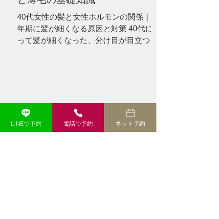
ど、さまざ
40代女性の髪と女性ホルモンの関係｜更
年期に髪が細くなる原因と対策 40代にな
って髪が細くなった、分け目が目立つ、
トップのボリュームが減ったと感じてい
ませんか？女性ホルモンと髪の関係、更
年期に起こりやすい変化、今日からでき
る対策を分かりやすく解説します。 --- #
「40代になってから、髪質が変わった気
がする」 以前と同じシャンプーを使い、
同じように髪を乾かしているのに、なぜ
LINEで予約
電話で予約
ネット予約
か髪型が決まらない。 朝はふんわりさせ
たはずなのに、昼頃にはトップがぺたん
としてしまう。 鏡を見ると、以前より分
け目が広く見える。 髪を結んだときの束
も、少し細くなった気がする。 このよう
な変化を感じると、 **「女性ホルモンが
減ったから？」** **「更年期のせいで薄
毛になったの？」** と不安になる方も多