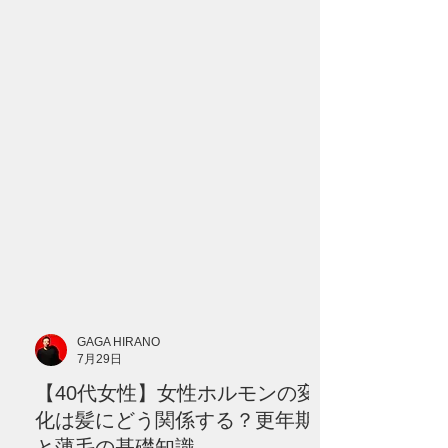
けではない7つの原因と、セルフケア、病
院へ相談したい症状を分かりやすく解説
します。 --- # 「更年期だから仕方がな
い」と諦めていませんか？ 40代になって
から、 「髪を結んだときの束が細くなっ
た」 「以前より分け目が目立つ」 「トッ
プにボリュームが出ない」 「髪がやわら
かくなり、ハリやコシがなくなった」 と
感じる方は少なくありません。 こうした
変化が現れると、多くの方が最初に思い
浮かべるのが、女性ホルモンの減少で
す。 確かに、40代以降は女性ホルモンの
分泌が大きく変化する時期です。 しか
し、髪が細くなる原因を、 **「年齢だか
GAGA HIRANO
ら」** **「更年期だから」** という一つ
7月29日
の理由だけで説明することはできませ
【40代女性】女性ホルモンの変
ん。 髪の状態には、 * 遺伝的な体質 * 毛
髪サイクル * 食生活 * 睡眠 * ストレス * 頭
化は髪にどう関係する？更年期
皮環境 * ヘアカラーや熱 * 病気や服薬 な
と薄毛の基礎知識